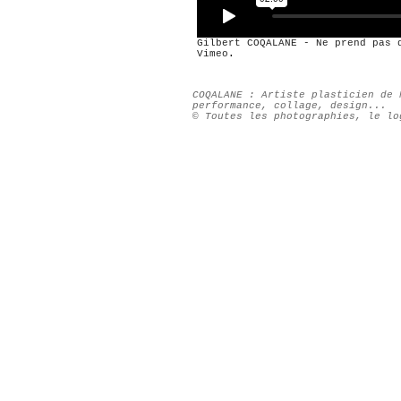
Gilbert COQALANE - Ne prend pas 
Vimeo
.
COQALANE : Artiste plasticien de 
performance, collage, design...
© Toutes les photographies, le lo