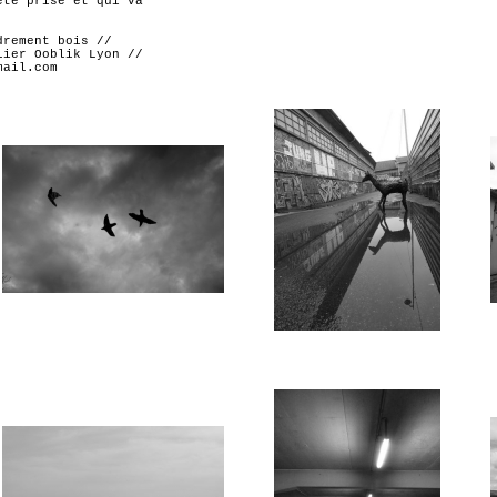
été prise et qui va
drement bois //
lier Ooblik Lyon //
mail.com