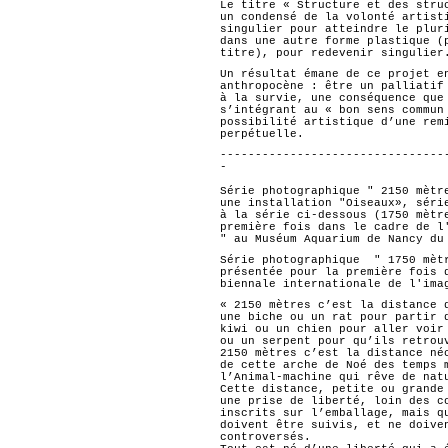
Le titre « Structure et des stru
un condensé de la volonté artist
singulier pour atteindre le plur
dans une autre forme plastique (
titre), pour redevenir singulier
Un résultat émane de ce projet e
anthropocène : être un palliatif
à la survie, une conséquence que
s’intégrant au « bon sens commun
possibilité artistique d’une rem
perpétuelle.
--------------------------------
-
Série photographique " 2150 mètr
une installation "Oiseaux», séri
à la série ci-dessous (1750 mètr
première fois dans le cadre de l
" au Muséum Aquarium de Nancy du
Série photographique " 1750 mèt
présentée pour la première fois 
biennale internationale de l'ima
« 2150 mètres c’est la distance 
une biche ou un rat pour partir 
kiwi ou un chien pour aller voir
ou un serpent pour qu’ils retrou
2150 mètres c’est la distance né
de cette arche de Noé des temps 
l’Animal-machine qui rêve de nat
Cette distance, petite ou grande
une prise de liberté, loin des c
inscrits sur l’emballage, mais q
doivent être suivis, et ne doive
controversés.