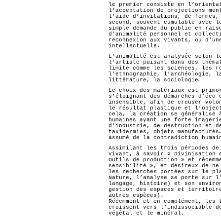
le premier consiste en l’orienta
l’acceptation de projections men
l’aide d’invitations, de formes,
second, souvent cumulable avec l
simple demande du public en rais
d’animalité personnel et collect
reconnexion aux vivants, ou d’un
intellectuelle.
L’animalité est analysée selon l
l’artiste puisant dans des théma
limite comme les sciences, les r
l’ethnographie, l’archéologie, l
littérature, la sociologie…
Le choix des matériaux est primo
s’éloignant des démarches d’éco-
insensible, afin de creuser volo
le résultat plastique et l’objec
cela, la création se généralise 
humaines ayant une forte imageri
d’industrie, de destruction et d
taxidermies, objets manufacturés
assumé de la contradiction humai
Assimilant les trois périodes de
vivant, à savoir « Divinisation 
Outils de production » et récemm
sensibilité », et désireux de ne
les recherches portées sur le pl
Nature, l’analyse se porte sur l
langage, histoire) et son enviro
gestion des espaces et territoir
autres espèces).
Récemment et en complément, les 
croissent vers l’indissociable d
végétal et le minéral.