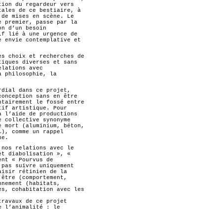
tion du regardeur vers
tales de ce bestiaire, à
 de mises en scène. Le
e premier, passe par la
on d’un besoin
if lié à une urgence de
e envie contemplative et
es choix et recherches de
tiques diverses et sans
elations avec
a philosophie, la
rdial dans ce projet,
conception sans en être
ntairement le fossé entre
tif artistique. Pour
à l’aide de productions
e collective synonyme
e mort (aluminium, béton,
…), comme un rappel
ne.
 nos relations avec le
et diabolisation », «
ent « Pourvus de
 pas suivre uniquement
aisir rétinien de la
’être (comportement,
nnement (habitats,
es, cohabitation avec les
travaux de ce projet
e l’animalité : le