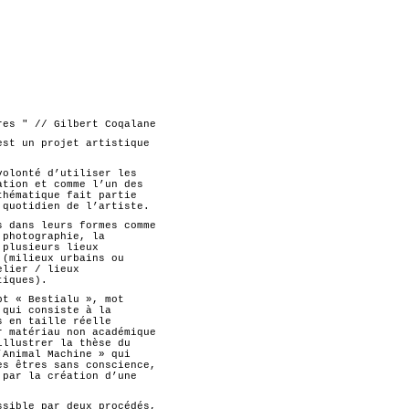
res " // Gilbert Coqalane
est un projet artistique
volonté d’utiliser les
ation et comme l’un des
thématique fait partie
 quotidien de l’artiste.
s dans leurs formes comme
 photographie, la
 plusieurs lieux
 (milieux urbains ou
elier / lieux
tiques).
pt « Bestialu », mot
 qui consiste à la
s en taille réelle
r matériau non académique
illustrer la thèse du
’Animal Machine » qui
es êtres sans conscience,
 par la création d’une
ssible par deux procédés,