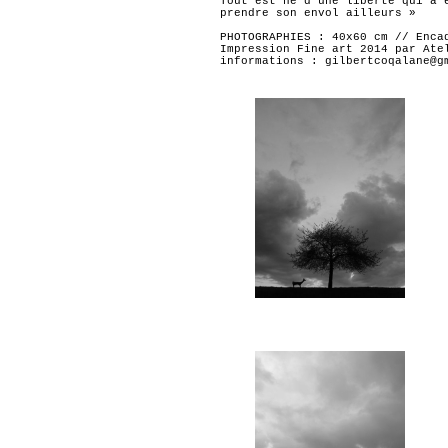
Tout est né d’une liberté qui a 
prendre son envol ailleurs »
PHOTOGRAPHIES : 40x60 cm // Enca
Impression Fine art 2014 par Ate
informations : gilbertcoqalane@g