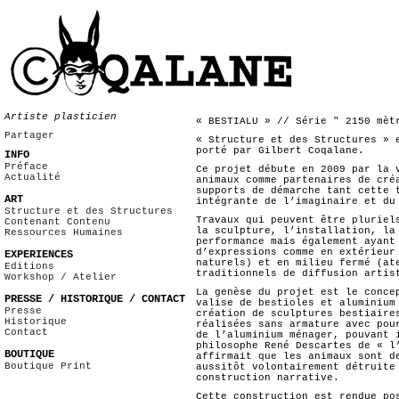
Artiste plasticien
« BESTIALU » // Série " 2150 mèt
Partager
« Structure et des Structures » 
porté par Gilbert Coqalane.
INFO
Préface
Ce projet débute en 2009 par la 
Actualité
animaux comme partenaires de cré
supports de démarche tant cette 
ART
intégrante de l’imaginaire et du
Structure et des Structures
Travaux qui peuvent être pluriel
Contenant Contenu
la sculpture, l’installation, la
Ressources Humaines
performance mais également ayant
d’expressions comme en extérieur
EXPERIENCES
naturels) et en milieu fermé (at
Editions
traditionnels de diffusion artis
Workshop / Atelier
La genèse du projet est le conce
PRESSE / HISTORIQUE / CONTACT
valise de bestioles et aluminium
Presse
création de sculptures bestiaire
Historique
réalisées sans armature avec pou
Contact
de l’aluminium ménager, pouvant 
philosophe René Descartes de « l
BOUTIQUE
affirmait que les animaux sont d
Boutique Print
aussitôt volontairement détruite
construction narrative.
Cette construction est rendue po