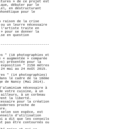
ctures » de ce projet est
ique, débuter par le
iel, en déstructurant
phonétique pour le
.
n raison de la crise
 ou un leurre nécessaire
 l’artiste traite en
 » pour se donner la
ise en question
-------------------------
es " (18 photographies et
e « augmentée » comparée
es) présentée pour la
'exposition " 2150 mètres
 24 mai au 24 Août 2015.
res " (14 photographies)
dans le cadre de la 18ème
ge de Nancy (Mai 2014).
d'aluminium nécessaire à
de votre cuisine, à un
 ailleurs, à un corbeau
vent la liberté.
cessaire pour la création
modernes proche de
ure.
 selon son espèce, est
onseils d’utilisation
ui a dit que les conseils
nt pas être contournés ou